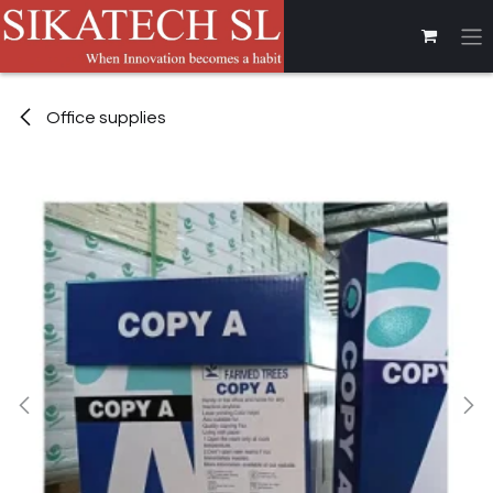
Se rendre au contenu
Office supplies