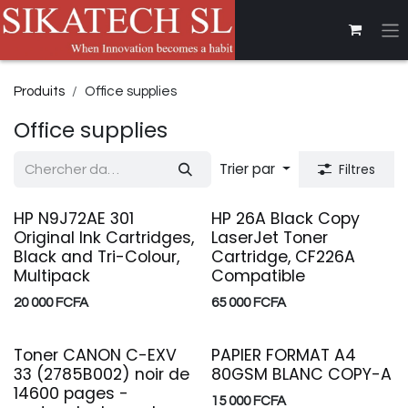
Se rendre au contenu
Produits
Office supplies
Office supplies
Trier par
Filtres
HP N9J72AE 301
HP 26A Black Copy
Original Ink Cartridges,
LaserJet Toner
Black and Tri-Colour,
Cartridge, CF226A
Multipack
Compatible
20 000
FCFA
65 000
FCFA
Toner CANON C-EXV
PAPIER FORMAT A4
33 (2785B002) noir de
80GSM BLANC COPY-A
14600 pages -
15 000
FCFA