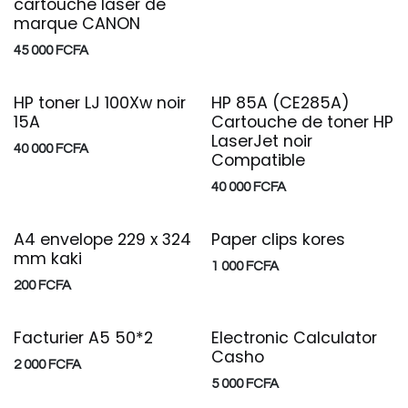
cartouche laser de
marque CANON
45 000
FCFA
HP toner LJ 100Xw noir
HP 85A (CE285A)
15A
Cartouche de toner HP
LaserJet noir
40 000
FCFA
Compatible
40 000
FCFA
A4 envelope 229 x 324
Paper clips kores
mm kaki
1 000
FCFA
200
FCFA
Facturier A5 50*2
Electronic Calculator
Casho
2 000
FCFA
5 000
FCFA