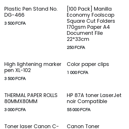
Plastic Pen Stand No.
[100 Pack] Manilla
DG-466
Economy Foolscap
Square Cut Folders
3 500
FCFA
170gsm Paper A4
Document File
22*33cm
250
FCFA
High lightening marker
Color paper clips
pen XL-102
1 000
FCFA
3 500
FCFA
THERMAL PAPER ROLLS
HP 87A toner LaserJet
80MMX80MM
noir Compatible
3 000
FCFA
55 000
FCFA
Toner laser Canon C-
Canon Toner