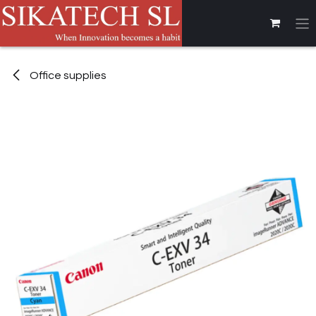
Se rendre au contenu
Office supplies