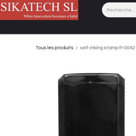
Se rendre au contenu
Accueil
Catalogue
Services
Assistan
Tous les produits
self-inking stamp R-0042