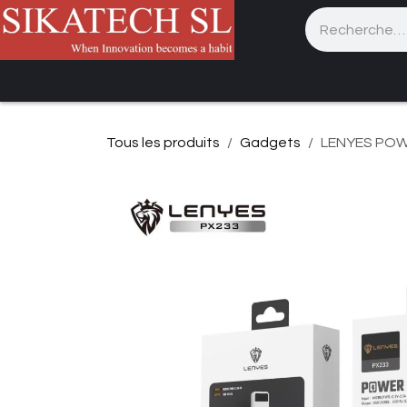
Se rendre au contenu
Accueil
Catalogue
Services
Assistan
Tous les produits
Gadgets
LENYES POW