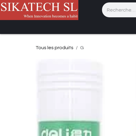
Se rendre au contenu
Accueil
Catalogue
Services
Assistan
Tous les produits
G